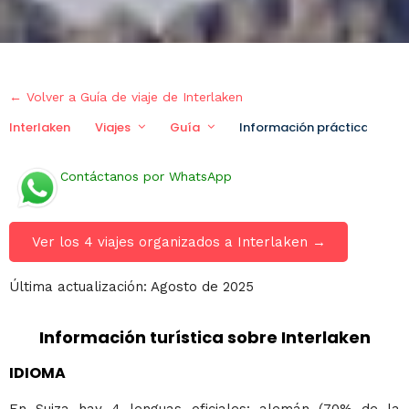
← Volver a Guía de viaje de Interlaken
Interlaken
Viajes
Guía
Información práctica
V
Contáctanos por WhatsApp
Ver los 4 viajes organizados a Interlaken →
Última actualización: Agosto de 2025
Información turística sobre Interlaken
IDIOMA