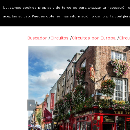
Utilizamos cookies propias y de terceros para analizar la navegación d
Viajes que emocionan
aceptas su uso. Puedes obtener más información o cambiar la configur
Buscador
/
Circuitos
/
Circuitos por Europa
/
Circu
<