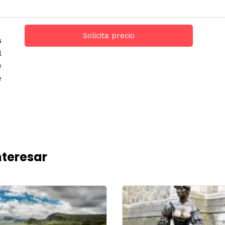
Solicita precio
s
l
e
e
nteresar