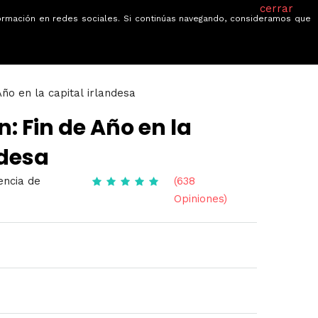
cerrar
información en redes sociales. Si continúas navegando, consideramos que
je
Ofertas
Blog
Quiénes somos
Año en la capital irlandesa
n: Fin de Año en la
ndesa
encia de
(638
Opiniones)