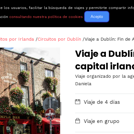
e los usuarios, facilitar la búsqueda de viajes y permitirte compartir 
Circuitos
Guías de via
Acepto
ación
consultando nuestra política de cookies
itos por Irlanda
/
Circuitos por Dublín
/
Viaje a Dublín: Fin de 
Viaje a Dublí
capital irla
Viaje organizado por la ag
Daniela
Viaje de 4 días
>
Viaje en grupo