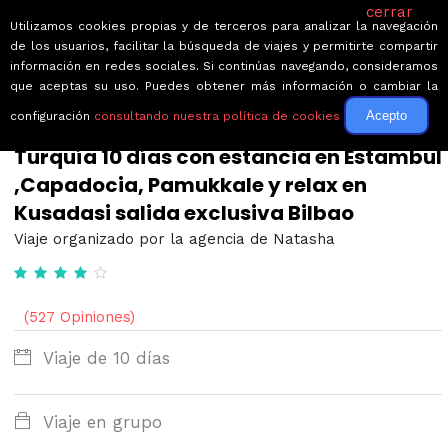
cerrar
Utilizamos cookies propias y de terceros para analizar la navegación
de los usuarios, facilitar la búsqueda de viajes y permitirte compartir
información en redes sociales. Si continúas navegando, consideramos
que aceptas su uso. Puedes obtener más información o cambiar la
Acepto
configuración
consultando nuestra política de cookies
← Volver a Circuitos por Estambul
Turquía 10 días con estancia en Estambul
,Capadocia, Pamukkale y relax en
Kusadasi salida exclusiva Bilbao
Viaje organizado por la agencia de Natasha
(527 Opiniones)
Viaje de 10 días
Viaje en grupo