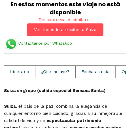
En estos momentos este viaje no está
disponible
Descubre viajes similares
Ver todos los circuitos a Suiza
Contáctanos por WhatsApp
Itinerario
¿Qué incluye?
Fechas salida
Op
Suiza en grupo (salida especial Semana Santa)
Suiza,
el país de la paz, combina la elegancia de
cualquier entorno bien cuidado, gracias a su inmejorable
calidad de vida y un
espectacular patrimonio
natural
, caracterizado por sus
suaves y verdes prados