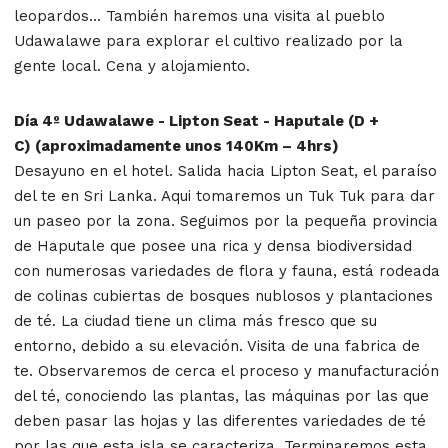
leopardos... También haremos una visita al pueblo
Udawalawe para explorar el cultivo realizado por la
gente local. Cena y alojamiento.
Día 4º Udawalawe - Lipton Seat - Haputale (D +
C) (aproximadamente unos 140Km – 4hrs)
Desayuno en el hotel. Salida hacia Lipton Seat, el paraíso
del te en Sri Lanka. Aqui tomaremos un Tuk Tuk para dar
un paseo por la zona. Seguimos por la pequeña provincia
de Haputale que posee una rica y densa biodiversidad
con numerosas variedades de flora y fauna, está rodeada
de colinas cubiertas de bosques nublosos y plantaciones
de té. La ciudad tiene un clima más fresco que su
entorno, debido a su elevación. Visita de una fabrica de
te. Observaremos de cerca el proceso y manufacturación
del té, conociendo las plantas, las máquinas por las que
deben pasar las hojas y las diferentes variedades de té
por las que esta isla se caracteriza. Terminaremos esta