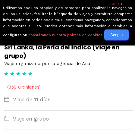
cerrar
Utilizamos cookies propias y de terceros para analizar la navegación
de los usuarios, facilitar la búsqueda de viajes y permitirte compartir
información en redes sociales. Si continúas navegando, consideramos
que aceptas su uso. Puedes obtener más información o cambiar la
Acepto
configuración
consultando nuestra política de cookies
← Volver a Circuitos por Sri Lanka
Sri Lanka, la Perla del Índico (viaje en
grupo)
Viaje organizado por la agencia de Ana
(359 Opiniones)
Viaje de 11 días
Viaje en grupo