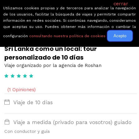
cerrar
Utilizamos cookies propias y de terceros para analizar la navegación
de los usuarios, facilitar la búsqueda de viajes y permitirte compartir
información en redes sociales. Si continúas navegando, consideramos
que aceptas su uso. Puedes obtener más información o cambiar la
Acepto
configuración
consultando nuestra política de cookies
← Volver a Circuitos por Sri Lanka
Sri Lanka como un local: tour
personalizado de 10 días
Viaje organizado por la agencia de Roshan
(1 Opiniones)
Viaje de 10 días
Viaje a medida (privado para vosotros) guiado
Con conductor y guía