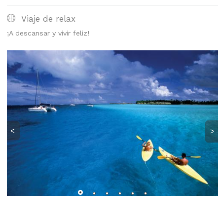
Viaje de relax
¡A descansar y vivir feliz!
<
>