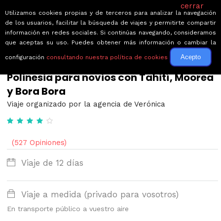
cerrar
Utilizamos cookies propias y de terceros para analizar la navegación
de los usuarios, facilitar la búsqueda de viajes y permitirte compartir
información en redes sociales. Si continúas navegando, consideramos
que aceptas su uso. Puedes obtener más información o cambiar la
Acepto
configuración
consultando nuestra política de cookies
← Volver a Circuitos por Polinesia Francesa
Polinesia para novios con Tahití, Moorea
y Bora Bora
Viaje organizado por la agencia de Verónica
(527 Opiniones)
Viaje de 12 días
Viaje a medida (privado para vosotros)
En transporte público a vuestro aire