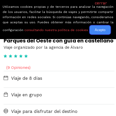
cerrar
Utilizamos cookies propias y de terceros para analizar la navegación
de los usuarios, facilitar la búsqueda de viajes y permitirte compartir
información en redes sociales. Si continúas navegando, consideramos
que aceptas su uso. Puedes obtener más información o cambiar la
Acepto
configuración
consultando nuestra política de cookies
← Volver a Circuitos por Estados Unidos
Parques del Oeste con guía en castellano
Viaje organizado por la agencia de Álvaro
(9 Opiniones)
Viaje de 8 días
Viaje en grupo
Viaje para disfrutar del destino