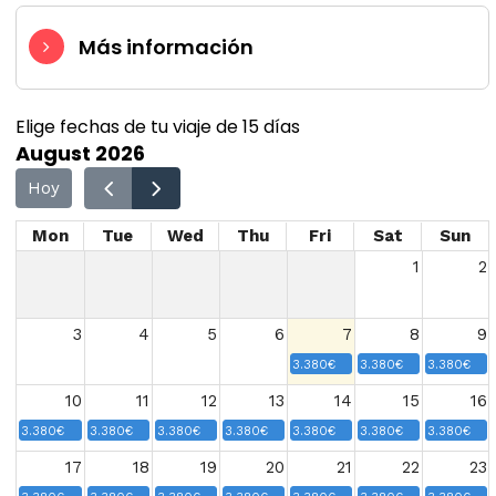
Más información
Elige fechas de tu viaje de 15 días
August 2026
Hoy
Mon
Tue
Wed
Thu
Fri
Sat
Sun
1
2
3
4
5
6
7
8
9
3.380€
3.380€
3.380€
10
11
12
13
14
15
16
3.380€
3.380€
3.380€
3.380€
3.380€
3.380€
3.380€
17
18
19
20
21
22
23