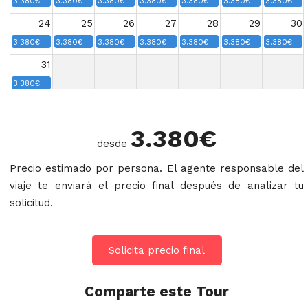
3.380€
3.380€
3.380€
3.380€
3.380€
3.380€
3.380€
24
25
26
27
28
29
30
3.380€
3.380€
3.380€
3.380€
3.380€
3.380€
3.380€
31
3.380€
3.380
€
desde
Precio estimado por persona. El agente responsable del
viaje te enviará el precio final después de analizar tu
solicitud.
Solicita precio final
Comparte este Tour