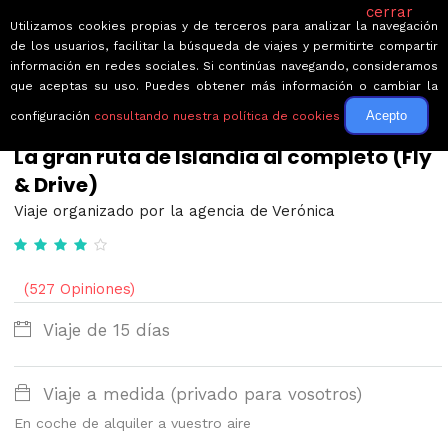
cerrar
Utilizamos cookies propias y de terceros para analizar la navegación
de los usuarios, facilitar la búsqueda de viajes y permitirte compartir
información en redes sociales. Si continúas navegando, consideramos
que aceptas su uso. Puedes obtener más información o cambiar la
Acepto
configuración
consultando nuestra política de cookies
← Volver a Circuitos por Islandia
La gran ruta de Islandia al completo (Fly
& Drive)
Viaje organizado por la agencia de Verónica
(527 Opiniones)
Viaje de 15 días
Viaje a medida (privado para vosotros)
En coche de alquiler a vuestro aire