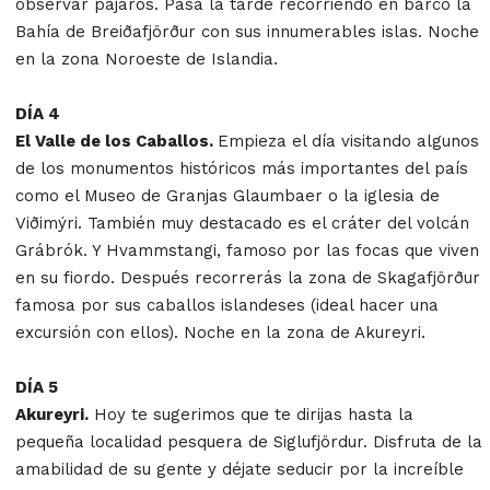
observar pájaros. Pasa la tarde recorriendo en barco la
Bahía de Breiðafjörður con sus innumerables islas. Noche
en la zona Noroeste de Islandia.
DÍA 4
El Valle de los Caballos.
Empieza el día visitando algunos
de los monumentos históricos más importantes del país
como el Museo de Granjas Glaumbaer o la iglesia de
Viðimýri. También muy destacado es el cráter del volcán
Grábrók. Y Hvammstangi, famoso por las focas que viven
en su fiordo. Después recorrerás la zona de Skagafjörður
famosa por sus caballos islandeses (ideal hacer una
excursión con ellos). Noche en la zona de Akureyri.
DÍA 5
Akureyri.
Hoy te sugerimos que te dirijas hasta la
pequeña localidad pesquera de Siglufjördur. Disfruta de la
amabilidad de su gente y déjate seducir por la increíble