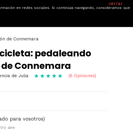
cerrar
información en redes sociales. Si continúas navegando, consideramos que
je
Ofertas
Blog
Quiénes somos
gión de Connemara
icicleta: pedaleando
ón de Connemara
encia de Julia
(6 Opiniones)
ado para vosotros)
tro aire