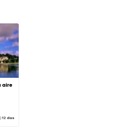
u aire
12 dias