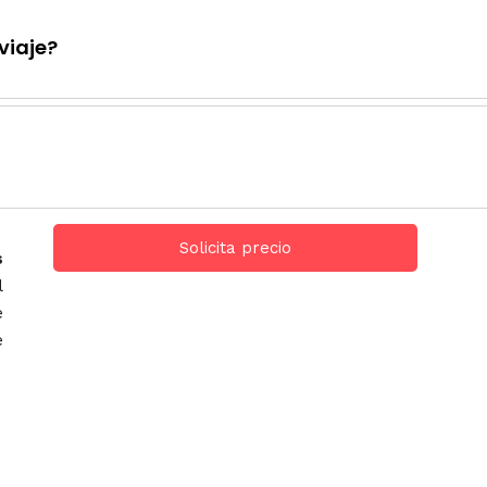
viaje?
Solicita precio
s
l
e
e