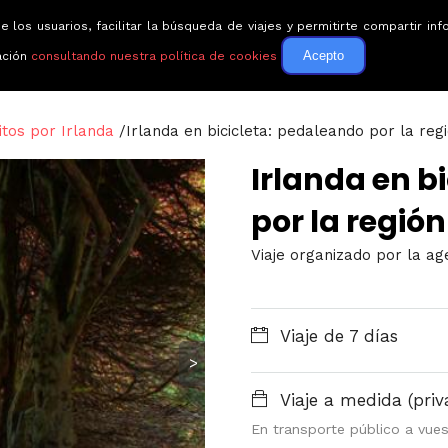
e los usuarios, facilitar la búsqueda de viajes y permitirte compartir 
Circuitos
Guías de via
Acepto
ación
consultando nuestra política de cookies
itos por Irlanda
/
Irlanda en bicicleta: pedaleando por la re
Irlanda en b
por la regi
Viaje organizado por la ag
Viaje de 7 días
>
Viaje a medida (priv
En transporte público a vues