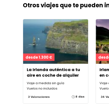
Otros viajes que te pueden i
desde 1.300 €
desde
La Irlanda auténtica a tu
Irla
aire en coche de alquiler
en c
Viaje a medida sin guía
Viaje
Vuelos no incluidos
Vuelo
8 dias
3 Valoraciones
34 Va