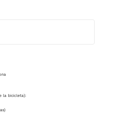
sona
 la bicicleta):
las)