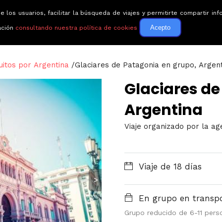
e los usuarios, facilitar la búsqueda de viajes y permitirte compartir 
Circuitos
Guías de via
Acepto
ación
consultando nuestra política de cookies
uitos por Argentina
/
Glaciares de Patagonia en grupo, Argen
Glaciares de
Argentina
Viaje organizado por la ag
Viaje de 18 días
>
En grupo en transpor
Grupo reducido de 6-11 pers