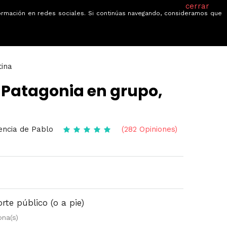
cerrar
información en redes sociales. Si continúas navegando, consideramos que
je
Ofertas
Blog
Quiénes somos
tina
 Patagonia en grupo,
encia de Pablo
(282 Opiniones)
te público (o a pie)
ona(s)