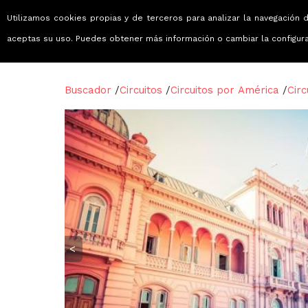
Utilizamos cookies propias y de terceros para analizar la navegación d
Viajes que emocionan
aceptas su uso. Puedes obtener más información o cambiar la configur
Buscador
/
Circuitos
/
Circuitos por América
/
Circ
<