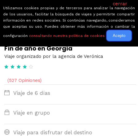
cerrar
Utilizamos cookies propias y de terceros para analizar la navegación
de los usuarios, facilitar la búsqueda de viajes y permitirte compartir
información en redes sociales. Si continúas navegando, consideramos
que aceptas su uso. Puedes obtener más información o cambiar la
Acepto
configuración
consultando nuestra política de cookies
← Volver a Circuitos por Georgia
Fin de año en Georgia
Viaje organizado por la agencia de Verónica
(527 Opiniones)
Viaje de 6 días
Viaje en grupo
Viaje para disfrutar del destino