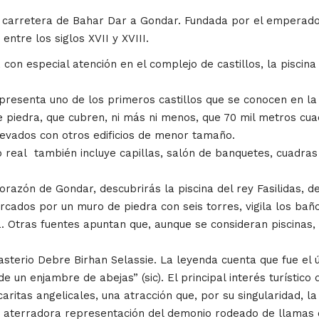
carretera de Bahar Dar a Gondar. Fundada por el emperador 
ntre los siglos XVII y XVIII.
, con especial atención en el complejo de castillos, la piscin
presenta uno de los primeros castillos que se conocen en la hi
piedra, que cubren, ni más ni menos, que 70 mil metros cuadr
levados con otros edificios de menor tamaño.
o real también incluye capillas, salón de banquetes, cuadras
corazón de Gondar, descubrirás la piscina del rey Fasilidas, d
ados por un muro de piedra con seis torres, vigila los baños
ca. Otras fuentes apuntan que, aunque se consideran piscin
nasterio Debre Birhan Selassie. La leyenda cuenta que fue el
e un enjambre de abejas” (sic). El principal interés turístico 
ritas angelicales, una atracción que, por su singularidad, l
a aterradora representación del demonio rodeado de llamas qu