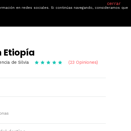
cerrar
información en redes sociales. Si continúas navegando, consideramos que
je
Ofertas
Blog
Quiénes somos
 Etiopía
ncia de Silvia
(23 Opiniones)
sonas