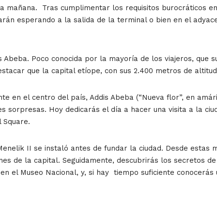
la mañana. Tras cumplimentar los requisitos burocráticos en
tarán esperando a la salida de la terminal o bien en el adyac
s Abeba. Poco conocida por la mayoría de los viajeros, que s
stacar que la capital etíope, con sus 2.400 metros de altitu
e en el centro del país, Addis Abeba (“Nueva flor”, en amári
es sorpresas. Hoy dedicarás el día a hacer una visita a la 
l Square.
Menelik II se instaló antes de fundar la ciudad. Desde esta
nes de la capital. Seguidamente, descubrirás los secretos d
en el Museo Nacional, y, si hay tiempo suficiente conocerás u