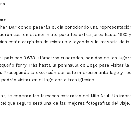
ena
Dar
har Dar donde pasarás el día conociendo una representació
cieron casi en el anonimato para los extranjeros hasta 1930
sias están cargadas de misterio y leyenda y la mayoría de isl
el país con 3.673 kilómetros cuadrados, son dos de los lugar
 pequeño ferry. Irás hasta la península de Zege para visitar l
. Proseguirás la excursión por este impresionante lago y r
podrás visitar en el lago dos o tres iglesias.
Dar, te esperan las famosas cataratas del Nilo Azul. Un imp
e) que seguro será una de las mejores fotografías del viaje.