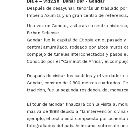
Día 4 – 31.12.20 Bahar Dar - Gondar
Después de desayunar, tendrás un traslado por 
Imperio Axumita y un gran centro de referencia, e
Una vez en Gondar, visitarás su centro histórico
Birhan Selassie.
Gondar fue la capital de Etiopía en el pasado y 
central amurallado, rodeado por altos muros de 
complejo de túneles interconectados y pasos e
Conocido por el “Camelot de África”, el complej
Después de visitar los castillos y el verdadero 
Gondar, constan de 2.800 metros cuadrados. Cerc
tradición, fue la segunda residencia del monar
El tour de Gondar finalizará con la visita al mo
masiva de 1888 debido a “la intervención divina d
ejemplo, el techo está compuesto por ochenta ca
fotografiados del país. Asímismo, sobresale un