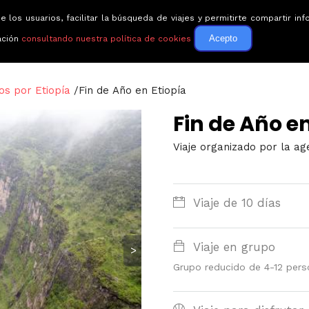
e los usuarios, facilitar la búsqueda de viajes y permitirte compartir 
Circuitos
Guías de via
Acepto
ación
consultando nuestra política de cookies
tos por Etiopía
/
Fin de Año en Etiopía
Fin de Año en
Viaje organizado por la age
Viaje de 10 días
Viaje en grupo
>
Grupo reducido de 4-12 per