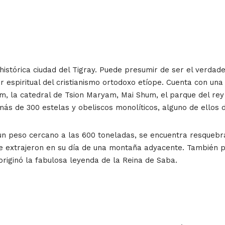
stórica ciudad del Tigray. Puede presumir de ser el verdadero
 espiritual del cristianismo ortodoxo etíope. Cuenta con un
m, la catedral de Tsion Maryam, Mai Shum, el parque del re
más de 300 estelas y obeliscos monolíticos, alguno de ellos
 un peso cercano a las 600 toneladas, se encuentra resqueb
 se extrajeron en su día de una montaña adyacente. También 
originó la fabulosa leyenda de la Reina de Saba.