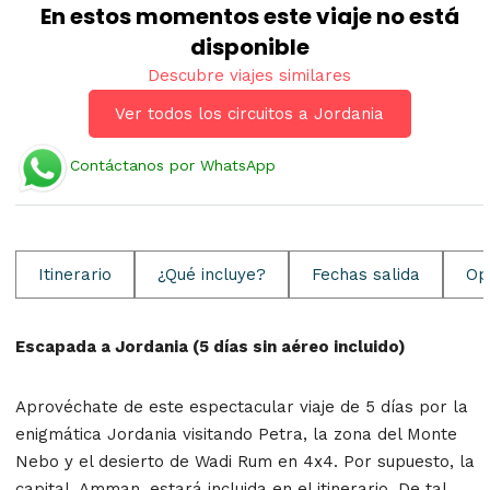
En estos momentos este viaje no está
disponible
Descubre viajes similares
Ver todos los circuitos a Jordania
Contáctanos por WhatsApp
Itinerario
¿Qué incluye?
Fechas salida
Op
Escapada a Jordania (5 días sin aéreo incluido)
Aprovéchate de este espectacular viaje de 5 días por la
enigmática Jordania visitando Petra, la zona del Monte
Nebo y el desierto de Wadi Rum en 4x4. Por supuesto, la
capital, Amman, estará incluida en el itinerario. De tal