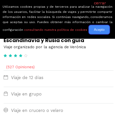
cerrar
Utilizamos cookies propias y de terceros para analizar la navegación
de los usuarios, facilitar la búsqueda de viajes y permitirte compartir
información en redes sociales. Si continúas navegando, consideramos
que aceptas su uso. Puedes obtener más información o cambiar la
Acepto
configuración
consultando nuestra política de cookies
← Volver a Circuitos por Suecia
Escandinavia y Rusia con guía
Viaje organizado por la agencia de Verónica
(527 Opiniones)
Viaje de 12 días
Viaje en grupo
Viaje en crucero o velero