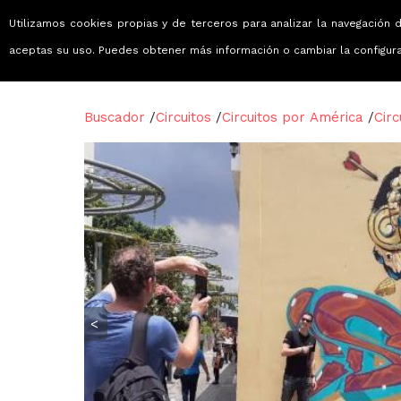
Utilizamos cookies propias y de terceros para analizar la navegación d
Viajes que emocionan
aceptas su uso. Puedes obtener más información o cambiar la configur
Buscador
/
Circuitos
/
Circuitos por América
/
Circ
<