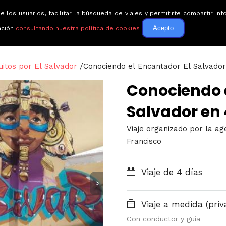
e los usuarios, facilitar la búsqueda de viajes y permitirte compartir 
Circuitos
Guías de via
Acepto
ación
consultando nuestra política de cookies
uitos por El Salvador
/
Conociendo el Encantador El Salvador
Conociendo e
Salvador en 
Viaje organizado por la ag
Francisco
Viaje de 4 días
>
Viaje a medida (priv
Con conductor y guía