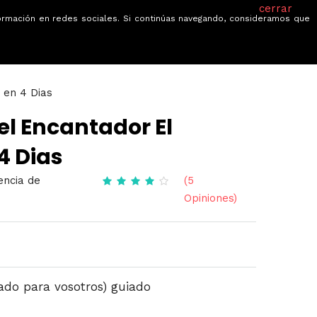
cerrar
información en redes sociales. Si continúas navegando, consideramos que
je
Ofertas
Blog
Quiénes somos
 en 4 Dias
l Encantador El
4 Dias
encia de
(5
Opiniones)
ado para vosotros) guiado