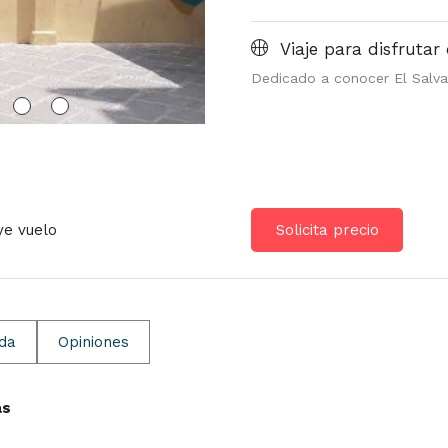
Viaje para disfrutar 
Dedicado a conocer El Salv
ye vuelo
Solicita precio
ida
Opiniones
as