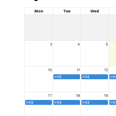
Mon
Tue
Wed
3
4
5
10
11
12
418$
418$
418
17
18
19
418$
418$
418$
418