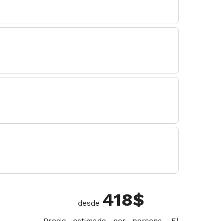
418
$
desde