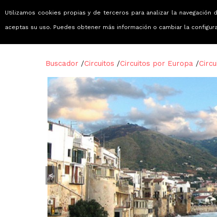
Utilizamos cookies propias y de terceros para analizar la navegación d
Viajes que emocionan
aceptas su uso. Puedes obtener más información o cambiar la configur
Buscador
/
Circuitos
/
Circuitos por Europa
/
Circu
<