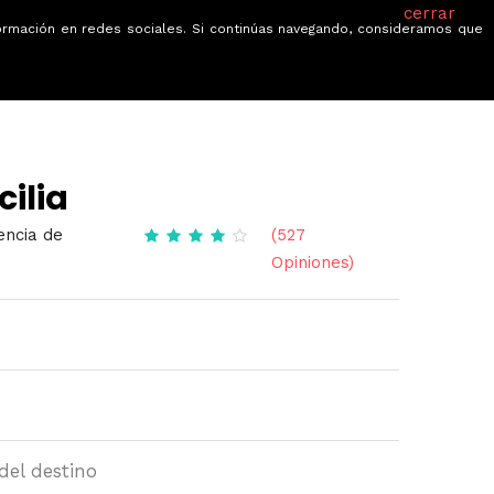
cerrar
información en redes sociales. Si continúas navegando, consideramos que
je
Ofertas
Blog
Quiénes somos
cilia
encia de
(527
Opiniones)
del destino