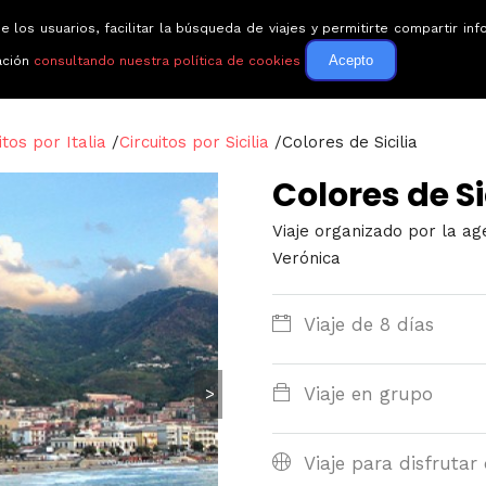
e los usuarios, facilitar la búsqueda de viajes y permitirte compartir 
Circuitos
Guías de via
Acepto
ación
consultando nuestra política de cookies
itos por Italia
/
Circuitos por Sicilia
/
Colores de Sicilia
Colores de Si
Viaje organizado por la ag
Verónica
Viaje de 8 días
Viaje en grupo
>
Viaje para disfrutar 