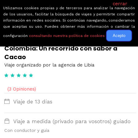
cerrar
Utilizamos cookies propias y de terceros para analizar la navegación
de los usuarios, facilitar la búsqueda de viajes y permitirte compartir
información en redes sociales. Si continúas navegando, consideramos
que aceptas su uso. Puedes obtener más información o cambiar la
Acepto
configuración
consultando nuestra política de cookies
← Volver a Circuitos por Colombia
Colombia: Un recorrido con sabor a
Cacao
Viaje organizado por la agencia de Libia
(3 Opiniones)
Viaje de 13 días
Viaje a medida (privado para vosotros) guiado
Con conductor y guía