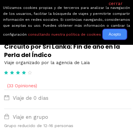
cerrar
Utilizamos cookies propias y de terceros para analizar la navegación
de los usuarios, facilitar la búsqueda de viajes y permitirte compartir
información en redes sociales. Si continúas navegando, consideramos
que aceptas su uso. Puedes obtener más información o cambiar la
Acepto
configuración
consultando nuestra política de cookies
← Volver a Circuitos por Sri Lanka
Circuito por Sri Lanka: Fin de año en la
Perla del Índico
Viaje organizado por la agencia de Laia
(33 Opiniones)
Viaje de 0 días
Viaje en grupo
Grupo reducido de 12-16 personas