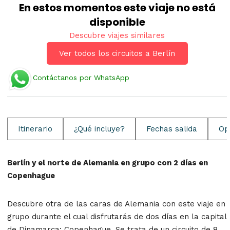
En estos momentos este viaje no está
disponible
Descubre viajes similares
Ver todos los circuitos a Berlín
Contáctanos por WhatsApp
Itinerario
¿Qué incluye?
Fechas salida
Op
Berlín y el norte de Alemania en grupo con 2 días en
Copenhague
Descubre otra de las caras de Alemania con este viaje en
grupo durante el cual disfrutarás de dos días en la capital
de Dinamarca: Copenhague. Se trata de un circuito de 8