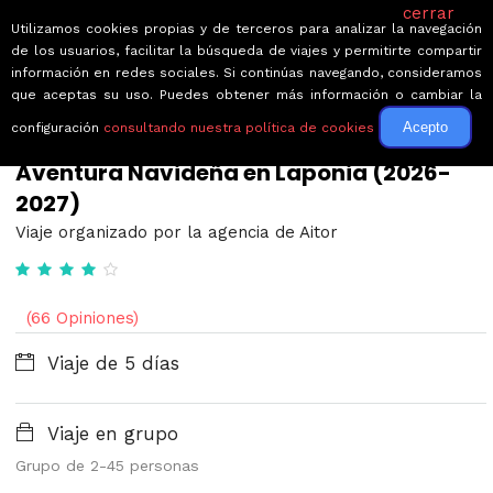
cerrar
Utilizamos cookies propias y de terceros para analizar la navegación
de los usuarios, facilitar la búsqueda de viajes y permitirte compartir
información en redes sociales. Si continúas navegando, consideramos
que aceptas su uso. Puedes obtener más información o cambiar la
Acepto
configuración
consultando nuestra política de cookies
← Volver a Circuitos por Finlandia
Aventura Navideña en Laponia (2026-
2027)
Viaje organizado por la agencia de Aitor
(66 Opiniones)
Viaje de 5 días
Viaje en grupo
Grupo de 2-45 personas