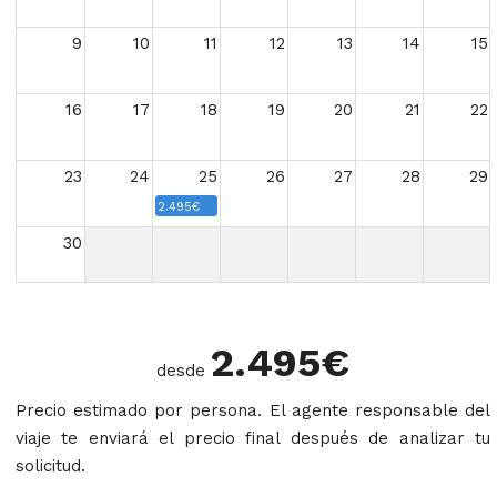
9
10
11
12
13
14
15
16
17
18
19
20
21
22
23
24
25
26
27
28
29
2.495€
30
2.495
€
desde
Precio estimado por persona. El agente responsable del
viaje te enviará el precio final después de analizar tu
solicitud.