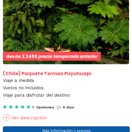
desde
2.245$
precio temporada anterior
(Chile)
Paquete Termas Puyuhuapi
Viaje a medida
Vuelos no incluidos
Viaje para disfrutar del destino
1 Opiniones
4 días
Ver descripción
Más información y precios