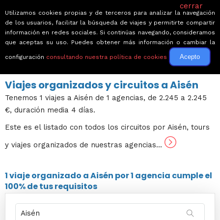
cerrar
Utilizamos cookies propias y de terceros para analizar la navegación
de los usuarios, facilitar la búsqueda de viajes y permitirte compartir
información en redes sociales. Si continúas navegando, consideramos
que aceptas su uso. Puedes obtener más información o cambiar la
Acepto
configuración
consultando nuestra política de cookies
← Volver a Circuitos por Chile
Viajes organizados y circuitos a Aisén
Tenemos 1 viajes a Aisén de 1 agencias, de 2.245 a 2.245
€, duración media 4 días.
Este es el listado con todos los circuitos por Aisén, tours
y viajes organizados de nuestras agencias...
1 viaje
organizado a Aisén por
1 agencia
cumple el
100% de tus requisitos