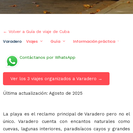
← Volver a Guía de viaje de Cuba
Varadero
Viajes
Guía
Información práctica
Vi
Contáctanos por WhatsApp
Ver los 3 viajes organizados a Varadero →
Última actualización: Agosto de 2025
La playa es el reclamo principal de Varadero pero no el
único. Varadero cuenta con encantos naturales como
cuevas, lagunas interiores, paradisíacos cayos y grandes