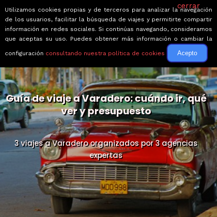
cerrar
Utilizamos cookies propias y de terceros para analizar la navegación
de los usuarios, facilitar la búsqueda de viajes y permitirte compartir
información en redes sociales. Si continúas navegando, consideramos
que aceptas su uso. Puedes obtener más información o cambiar la
Acepto
configuración
consultando nuestra política de cookies
Guía de viaje a Varadero: cuándo ir, qué
ver y presupuesto
3 viajes a Varadero organizados por 3 agencias
expertas