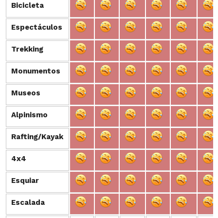
Bicicleta
Bicicleta
Espectáculos
Espectáculos
Trekking
Trekking
Monumentos
Monumentos
Museos
Museos
Alpinismo
Alpinismo
Rafting/Kayak
Rafting/Kayak
4x4
4x4
Esquiar
Esquiar
Escalada
Escalada