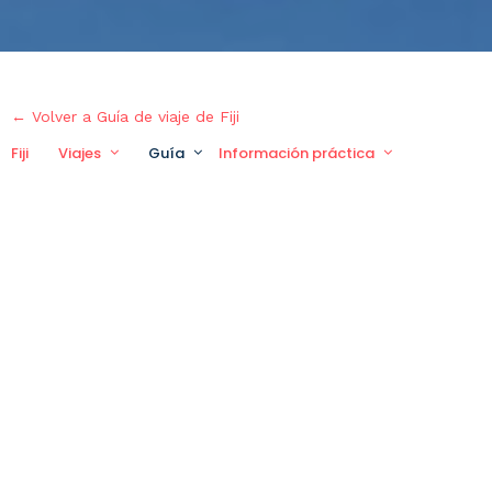
← Volver a Guía de viaje de Fiji
Fiji
Viajes
Guía
Información práctica
Viaje per