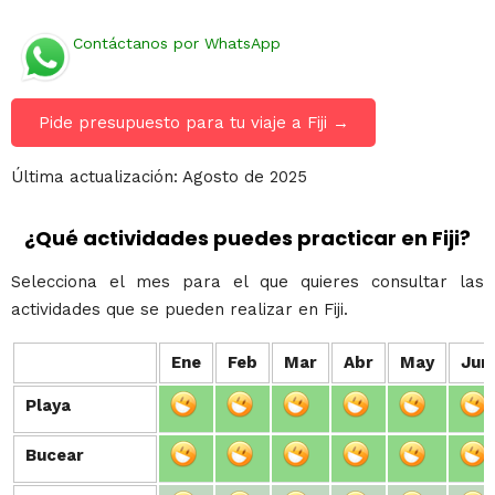
Contáctanos por WhatsApp
Pide presupuesto para tu viaje a Fiji →
Última actualización: Agosto de 2025
¿Qué actividades puedes practicar en Fiji?
Selecciona el mes para el que quieres consultar las
actividades que se pueden realizar en Fiji.
Ene
Feb
Mar
Abr
May
Jun
Playa
Playa
Bucear
Bucear