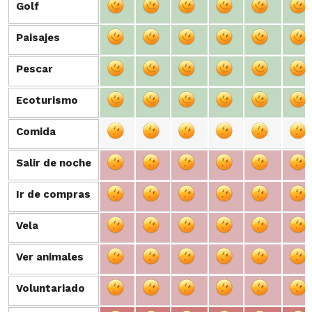
Golf
Golf
Paisajes
Paisajes
Pescar
Pescar
Ecoturismo
Ecoturismo
Comida
Comida
Salir de noche
Salir de noche
Ir de compras
Ir de compras
Vela
Vela
Ver animales
Ver animales
Voluntariado
Voluntariado