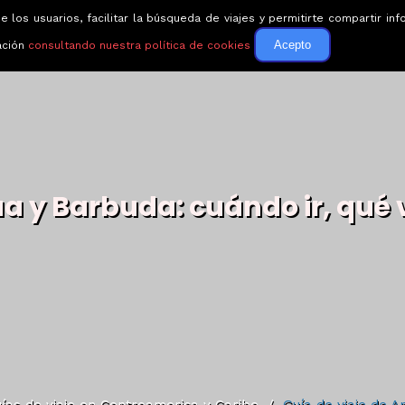
e los usuarios, facilitar la búsqueda de viajes y permitirte compartir 
Circuitos
Guías de via
Acepto
ación
consultando nuestra política de cookies
ua y Barbuda: cuándo ir, qué