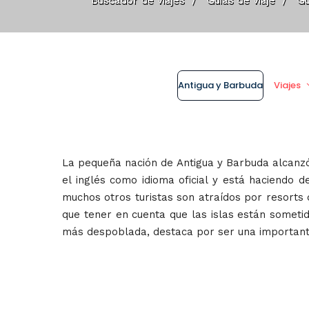
Buscador de viajes
/
Guias de viaje
/
Gu
Antigua y Barbuda
Viajes
La pequeña nación de Antigua y Barbuda alcanzó
el inglés como idioma oficial y está haciendo 
muchos otros turistas son atraídos por resorts 
que tener en cuenta que las islas están someti
más despoblada, destaca por ser una important