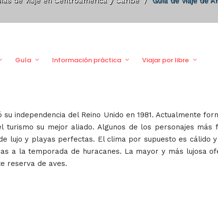
ías de viaje en Centroamerica y Caribe
/
Guía de viaje de A
Guía
Información práctica
Viajar por libre
 su independencia del Reino Unido en 1981. Actualmente fo
del turismo su mejor aliado. Algunos de los personajes más 
de lujo y playas perfectas. El clima por supuesto es cálido
das a la temporada de huracanes. La mayor y más lujosa of
e reserva de aves.