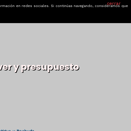
cerrar
información en redes sociales. Si continúas navegando, consideramos que
je
Ofertas
Blog
Quiénes somos
 ver y presupuesto