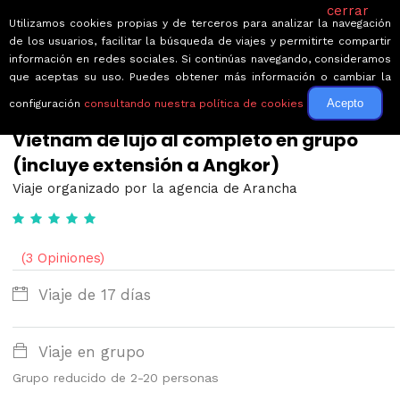
cerrar
Utilizamos cookies propias y de terceros para analizar la navegación
de los usuarios, facilitar la búsqueda de viajes y permitirte compartir
información en redes sociales. Si continúas navegando, consideramos
que aceptas su uso. Puedes obtener más información o cambiar la
Acepto
configuración
consultando nuestra política de cookies
← Volver a Circuitos por Vietnam
Vietnam de lujo al completo en grupo
(incluye extensión a Angkor)
Viaje organizado por la agencia de Arancha
(3 Opiniones)
Viaje de 17 días
Viaje en grupo
Grupo reducido de 2-20 personas