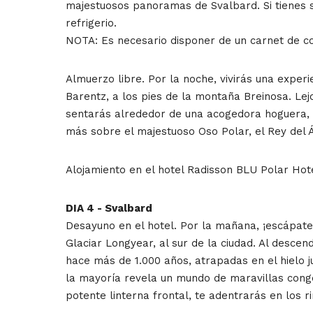
majestuosos panoramas de Svalbard. Si tienes su
refrigerio.
NOTA: Es necesario disponer de un carnet de con
Almuerzo libre. Por la noche, vivirás una exper
Barentz, a los pies de la montaña Breinosa. Lejo
sentarás alrededor de una acogedora hoguera, d
más sobre el majestuoso Oso Polar, el Rey del Á
Alojamiento en el hotel Radisson BLU Polar Hotel
DIA 4 - Svalbard
Desayuno en el hotel. Por la mañana, ¡escápate
Glaciar Longyear, al sur de la ciudad. Al desce
hace más de 1.000 años, atrapadas en el hielo 
la mayoría revela un mundo de maravillas congel
potente linterna frontal, te adentrarás en los 