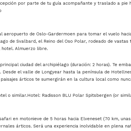
pción por parte de tu guía acompañante y traslado a pie hac
o
 al aeropuerto de Oslo-Gardermoen para tomar el vuelo hacia
lago de Svalbard, el Reino del Oso Polar, rodeado de vastas 
 hotel. Almuerzo libre.
rincipal ciudad del archipiélago (duración: 2 horas). Te emba
. Desde el valle de Longyear hasta la península de Hotellne
s paisajes árticos te sumergirán en la cultura local como nunc
el o similar.Hotel: Radisson BLU Polar Spitsbergen (or simil
afari en motonieve de 5 horas hacia Elveneset (70 km, unas 
rnales árticos. Será una experiencia inolvidable en plena nat