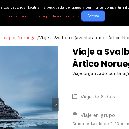
e los usuarios, facilitar la búsqueda de viajes y permitirte compartir 
Circuitos
Guías de via
Acepto
ación
consultando nuestra política de cookies
uitos por Noruega
/
Viaje a Svalbard (aventura en el Ártico No
Viaje a Sval
Ártico Noru
Viaje organizado por la ag
Viaje de 6 días
>
Viaje en grupo
Grupo reducido de 2-20 per