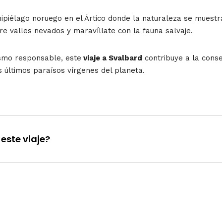
hipiélago noruego en el Ártico donde la naturaleza se muest
e valles nevados y maravíllate con la fauna salvaje.
ismo responsable, este
viaje a Svalbard
contribuye a la conse
s últimos paraísos vírgenes del planeta.
este viaje?