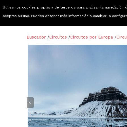
Utilizamos cookies propias y de terceros para analizar la navegación d
Viajes que emocionan
aceptas su uso. Puedes obtener más información o cambiar la configur
Buscador
/
Circuitos
/
Circuitos por Europa
/
Circ
<