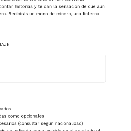
ontar historias y te dan la sensación de que aún
inero. Recibirás un mono de minero, una linterna
VIAJE
cados
cadas como opcionales
esarios (consultar según nacionalidad)
cio no indicado como incluido en el apartado el