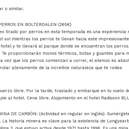
r o similar.
N PERROS EN BOLTERDALEN (265€)
rineo tirado por perros en esta temporada es una experiencia
el sol mientras los perros te llevan hacia este impresionant
hotel y te llevará al parque donde se encuentran los perros, 
. Te proporcionarán monos térmicos, botas y guantes para m
na vez que los perros comienzan a correr, el silencio es ab
isfrutar plenamente de la increíble naturaleza que te rodea
uerzo libre. Por la tarde, traslado y embarque en tu vuelo 
e al hotel. Cena libre. Alojamiento en el hotel Radisson BLU 
 DE CARBÓN: (Actividad en regular en inglés). Sumérgete en 
La historia minera es clave para la existencia de Longyearby
 Mina 3, que estuvo activa desde 1971 hasta 1996. Es una min