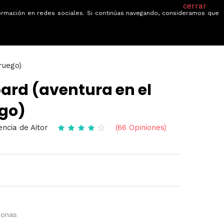
cerrar
información en redes sociales. Si continúas navegando, consideramos que
je
Ofertas
Blog
Quiénes somos
ruego)
bard (aventura en el
ego)
encia de Aitor
(66 Opiniones)
sonas