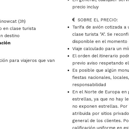
precio incluy
SOBRE EL PRECIO:
 Snowcat (3h)
Tarifa de avión cotizada a
 en clase turista
clase turista "A". Se reconf
n destino
disponible en el momento 
ación
Viaje calculado para un m
El orden del itinerario po
ción para viajeros que van
previo aviso respetando e
Es posible que algún monu
fiestas nacionales, locales
responsabilidad
En el Norte de Europa en g
estrellas, ya que no hay l
no exponen estrellas. Por l
atribuida por sitios privad
general de los clientes. Po
calificación uniforme en e