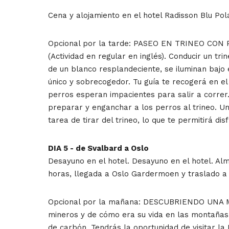
Cena y alojamiento en el hotel Radisson Blu Pola
Opcional por la tarde: PASEO EN TRINEO CO
(Actividad en regular en inglés). Conducir un t
de un blanco resplandeciente, se iluminan bajo 
único y sobrecogedor. Tu guía te recogerá en el 
perros esperan impacientes para salir a correr
preparar y enganchar a los perros al trineo. U
tarea de tirar del trineo, lo que te permitirá d
DIA 5 - de Svalbard a Oslo
Desayuno en el hotel. Desayuno en el hotel. Alm
horas, llegada a Oslo Gardermoen y traslado a pi
Opcional por la mañana: DESCUBRIENDO UNA MINA
mineros y de cómo era su vida en las montañas. 
de carbón. Tendrás la oportunidad de visitar la