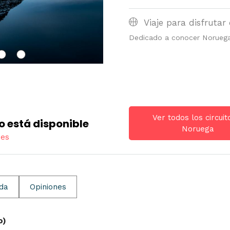
Viaje para disfrutar 
Dedicado a conocer Norueg
Ver todos los circuit
o está disponible
Noruega
res
ida
Opiniones
o)