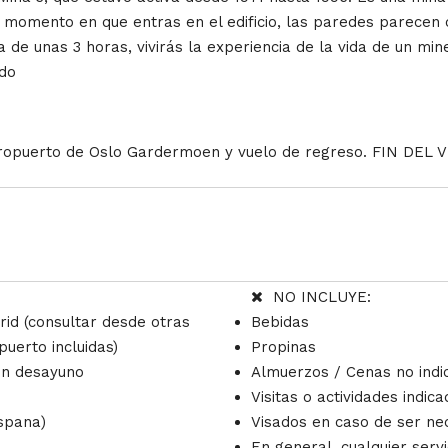
 momento en que entras en el edificio, las paredes parecen c
ada de unas 3 horas, vivirás la experiencia de la vida de un m
ido
aeropuerto de Oslo Gardermoen y vuelo de regreso. FIN DEL 
NO INCLUYE:
rid (consultar desde otras
Bebidas
uerto incluidas)
Propinas
con desayuno
Almuerzos / Cenas no indi
Visitas o actividades indi
ispana)
Visados en caso de ser nec
En general, cualquier servi