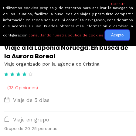
cerrar
Utilizamos cookies propias y de terceros para analizar la navegación
de los usuarios, facilitar la búsqueda de viajes y permitirte compartir
información en redes sociales. Si continúas navegando, consideramos
que aceptas su uso. Puedes obtener más información o cambiar la
Acepto
configuración
consultando nuestra política de cookies
← Volver a Circuitos por Noruega
Viaje a la Laponia Noruega: En busca de
la Aurora Boreal
Viaje organizado por la agencia de Cristina
(33 Opiniones)
Viaje de 5 días
Viaje en grupo
Grupo de 20-25 personas