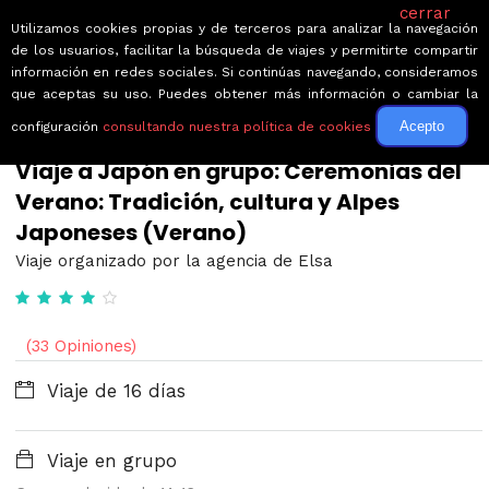
cerrar
Utilizamos cookies propias y de terceros para analizar la navegación
de los usuarios, facilitar la búsqueda de viajes y permitirte compartir
información en redes sociales. Si continúas navegando, consideramos
que aceptas su uso. Puedes obtener más información o cambiar la
Acepto
configuración
consultando nuestra política de cookies
← Volver a Circuitos por Japón
Viaje a Japón en grupo: Ceremonias del
Verano: Tradición, cultura y Alpes
Japoneses (Verano)
Viaje organizado por la agencia de Elsa
(33 Opiniones)
Viaje de 16 días
Viaje en grupo