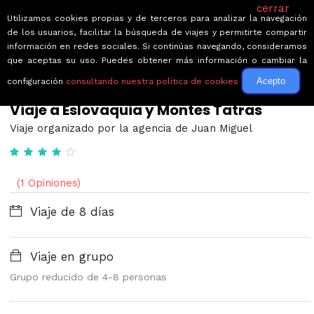
cerrar
Utilizamos cookies propias y de terceros para analizar la navegación
de los usuarios, facilitar la búsqueda de viajes y permitirte compartir
información en redes sociales. Si continúas navegando, consideramos
que aceptas su uso. Puedes obtener más información o cambiar la
Acepto
configuración
consultando nuestra política de cookies
← Volver a Circuitos por Eslovaquia
Viaje a Eslovaquia y Montes Tatras
Viaje organizado por la agencia de Juan Miguel
(1 Opiniones)
Viaje de 8 días
Viaje en grupo
Grupo reducido de 4-8 personas