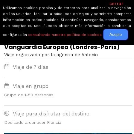
cerrar
Utilizamos cookies propias y de terceros para analizar la navegación
de los usuarios, facilitar la búsqueda de viajes y permitirte compartir
información en redes sociales. Si continúas navegando, consideramos
que aceptas su uso. Puedes obtener más información o cambiar la
Acepto
configuración
consultando nuestra política de cookies
← Volver a Circuitos por París
Vanguardia Europea (Londres-París)
Viaje organizado por la agencia de Antonio
Viaje de 7 días
Viaje en grupo
Grupo de 1-50 personas
Viaje para disfrutar del destino
Dedicado a conocer Francia