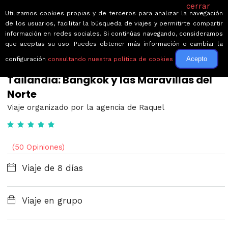
cerrar
Utilizamos cookies propias y de terceros para analizar la navegación
de los usuarios, facilitar la búsqueda de viajes y permitirte compartir
información en redes sociales. Si continúas navegando, consideramos
que aceptas su uso. Puedes obtener más información o cambiar la
Acepto
configuración
consultando nuestra política de cookies
← Volver a Circuitos por Tailandia
Tailandia: Bangkok y las Maravillas del
Norte
Viaje organizado por la agencia de Raquel
(50 Opiniones)
Viaje de 8 días
Viaje en grupo