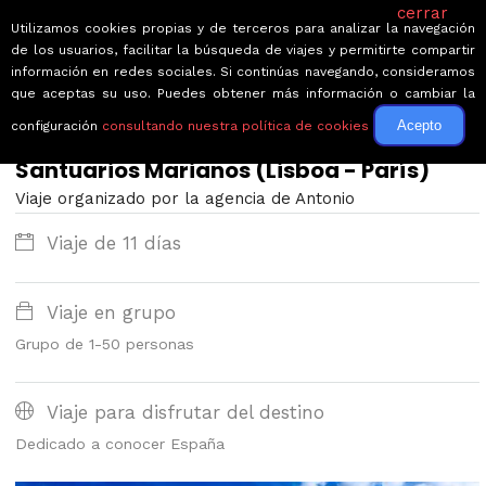
cerrar
Utilizamos cookies propias y de terceros para analizar la navegación
de los usuarios, facilitar la búsqueda de viajes y permitirte compartir
información en redes sociales. Si continúas navegando, consideramos
que aceptas su uso. Puedes obtener más información o cambiar la
Acepto
configuración
consultando nuestra política de cookies
← Volver a Circuitos por España
Santuarios Marianos (Lisboa - París)
Viaje organizado por la agencia de Antonio
Viaje de 11 días
Viaje en grupo
Grupo de 1-50 personas
Viaje para disfrutar del destino
Dedicado a conocer España