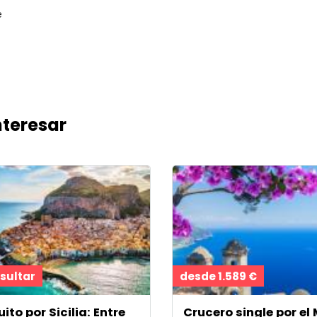
e
nteresar
sultar
desde 1.589 €
uito por Sicilia: Entre
Crucero single por el