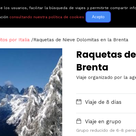
e los usuarios, facilitar la búsqueda de viajes y permitirte compartir 
Circuitos
Guías de via
Acepto
ación
consultando nuestra política de cookies
itos por Italia
/
Raquetas de Nieve Dolomitas en la Brenta
Raquetas de 
Brenta
Viaje organizado por la a
Viaje de 8 días
>
Viaje en grupo
Grupo reducido de 6-8 pers