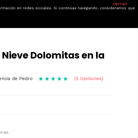
cerrar
información en redes sociales. Si continúas navegando, consideramos que
je
Ofertas
Blog
Quiénes somos
Nieve Dolomitas en la
gencia de Pedro
(5 Opiniones)
onas