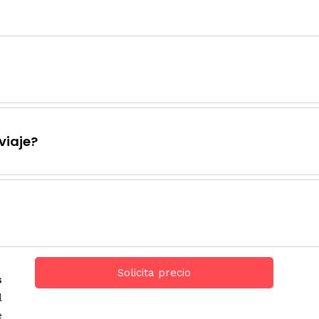
viaje?
Solicita precio
s
l
e