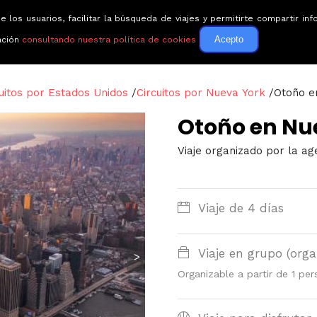
e los usuarios, facilitar la búsqueda de viajes y permitirte compartir 
Circuitos
Guías de via
Acepto
ación
consultando nuestra política de cookies
cuitos por Estados Unidos
/
Circuitos por Nueva York
/
Otoño e
Otoño en Nu
Viaje organizado por la ag
Viaje de 4 días
Viaje en grupo (orga
>
Organizable a partir de 1 per