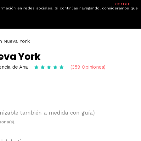
cerrar
información en redes sociales. Si continúas navegando, consideramos que
je
Ofertas
Blog
Quiénes somos
n Nueva York
eva York
encia de Ana
(359 Opiniones)
nizable también a medida con guía)
sona(s).