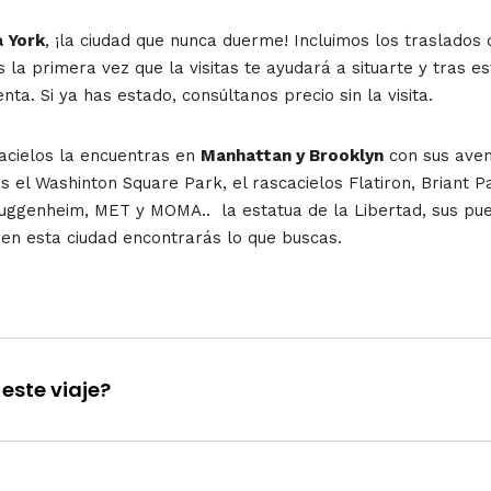
 York
, ¡la ciudad que nunca duerme! Incluimos los traslado
es la primera vez que la visitas te ayudará a situarte y tras
ta. Si ya has estado, consúltanos precio sin la visita.
cacielos la encuentras en
Manhattan y Brooklyn
con sus aveni
el Washinton Square Park, el rascacielos Flatiron, Briant Par
Guggenheim, MET y MOMA.. la estatua de la Libertad, sus puen
a en esta ciudad encontrarás lo que buscas.
este viaje?