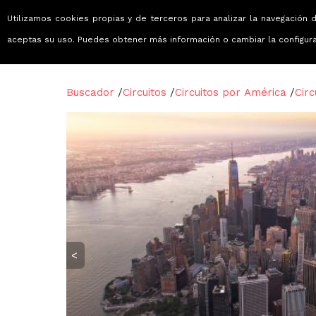
Utilizamos cookies propias y de terceros para analizar la navegación d
Viajes que emocionan
aceptas su uso. Puedes obtener más información o cambiar la configur
Buscador
/
Circuitos
/
Circuitos por América
/
Cir
<