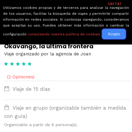
cerrar
Utilizamos cookies propias y de terceros para analizar la navegación
de los usuarios, facilitar la búsqueda de viajes y permitirte compartir
información en redes sociales. Si continúas navegando, consideramos
que aceptas su uso. Puedes obtener más información o cambiar la
Acepto
configuración
consultando nuestra política de cookies
← Volver a Circuitos por Sudáfrica
Okavango, la última frontera
Viaje organizado por la agencia de Joan
(2 Opiniones)
Viaje de 15 días
Viaje en grupo (organizable también a medida
con guía)
Organizable a partir de 6 persona(s).