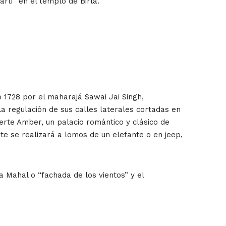
rti” en el templo de Birla.
o 1728 por el maharajá Sawai Jai Singh,
 regulación de sus calles laterales cortadas en
erte Amber, un palacio romántico y clásico de
rte se realizará a lomos de un elefante o en jeep,
wa Mahal o “fachada de los vientos” y el