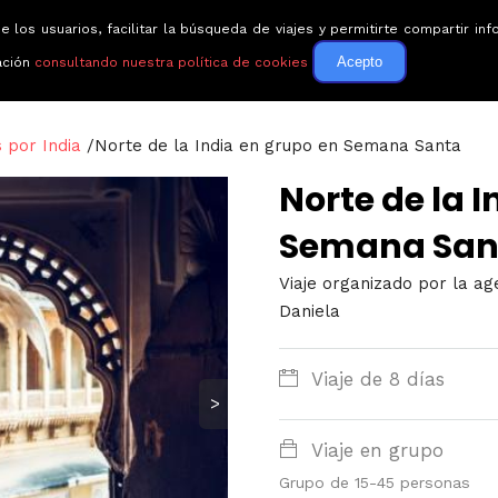
e los usuarios, facilitar la búsqueda de viajes y permitirte compartir 
Circuitos
Guías de via
Acepto
ación
consultando nuestra política de cookies
s por India
/
Norte de la India en grupo en Semana Santa
Norte de la 
Semana San
Viaje organizado por la ag
Daniela
Viaje de 8 días
>
Viaje en grupo
Grupo de 15-45 personas