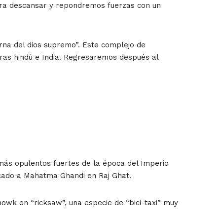
para descansar y repondremos fuerzas con un
erna del dios supremo”. Este complejo de
turas hindú e India. Regresaremos después al
s más opulentos fuertes de la época del Imperio
icado a Mahatma Ghandi en Raj Ghat.
owk en “ricksaw”, una especie de “bici-taxi” muy