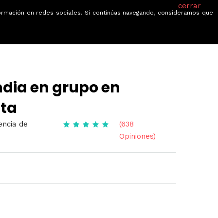
cerrar
información en redes sociales. Si continúas navegando, consideramos que
je
Ofertas
Blog
Quiénes somos
India en grupo en
ta
encia de
(638
Opiniones)