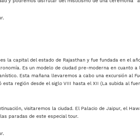
ad y podremos disfrutar del misticismo de una ceremonia “aa
r.
 es la capital del estado de Rajasthan y fue fundada en el añ
ronomía. Es un modelo de ciudad pre-moderna en cuanto a la
anístico. Esta mañana llevaremos a cabo una excursión al Fu
sta región desde el siglo VIII hasta el XII (La subida al fue
ntinuación, visitaremos la ciudad. El Palacio de Jaipur, el Ha
as paradas de este especial tour.
r.