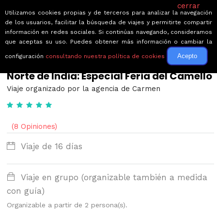
cerrar
Utilizamos cookies propias y de terceros para analizar la navegación
de los usuarios, facilitar la búsqueda de viajes y permitirte compartir
información en redes sociales. Si continúas navegando, consideramos
que aceptas su uso. Puedes obtener más información o cambiar la
Acepto
configuración
consultando nuestra política de cookies
← Volver a Circuitos por India
Norte de India: Especial Feria del Camello
Viaje organizado por la agencia de Carmen
(8 Opiniones)
Viaje de 16 días
Viaje en grupo (organizable también a medida
con guía)
Organizable a partir de 2 persona(s).