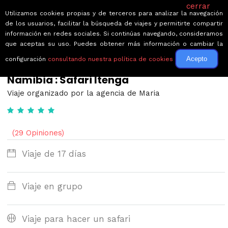
cerrar
Utilizamos cookies propias y de terceros para analizar la navegación
de los usuarios, facilitar la búsqueda de viajes y permitirte compartir
información en redes sociales. Si continúas navegando, consideramos
que aceptas su uso. Puedes obtener más información o cambiar la
Acepto
configuración
consultando nuestra política de cookies
← Volver a Circuitos por Namibia
Namibia : Safari Itenga
Viaje organizado por la agencia de Maria
(29 Opiniones)
Viaje de 17 días
Viaje en grupo
Viaje para hacer un safari