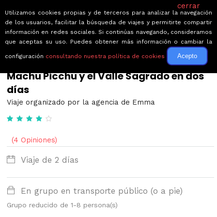
cerrar
Utilizamos cookies propias y de terceros para analizar la navegación
de los usuarios, facilitar la búsqueda de viajes y permitirte compartir
información en redes sociales. Si continúas navegando, consideramos
que aceptas su uso. Puedes obtener más información o cambiar la
Acepto
configuración
consultando nuestra política de cookies
← Volver a Circuitos por Perú
Machu Picchu y el Valle Sagrado en dos
días
Viaje organizado por la agencia de Emma
(4 Opiniones)
Viaje de 2 días
En grupo en transporte público (o a pie)
Grupo reducido de 1-8 persona(s)