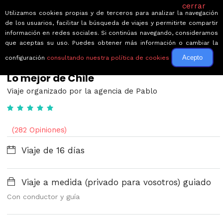
cerrar
Utilizamos cookies propias y de terceros para analizar la navegación
de los usuarios, facilitar la búsqueda de viajes y permitirte compartir
información en redes sociales. Si continúas navegando, consideramos
que aceptas su uso. Puedes obtener más información o cambiar la
Acepto
configuración
consultando nuestra política de cookies
← Volver a Circuitos por Chile
Lo mejor de Chile
Viaje organizado por la agencia de Pablo
(282 Opiniones)
Viaje de 16 días
Viaje a medida (privado para vosotros) guiado
Con conductor y guía