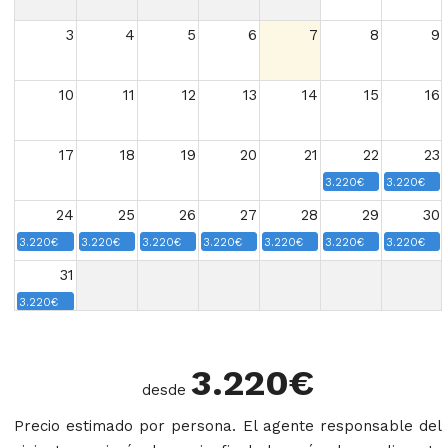
3
4
5
6
7
8
9
10
11
12
13
14
15
16
17
18
19
20
21
22
23
3.220€
3.220€
24
25
26
27
28
29
30
3.220€
3.220€
3.220€
3.220€
3.220€
3.220€
3.220€
31
3.220€
3.220
€
desde
Precio estimado por persona. El agente responsable del