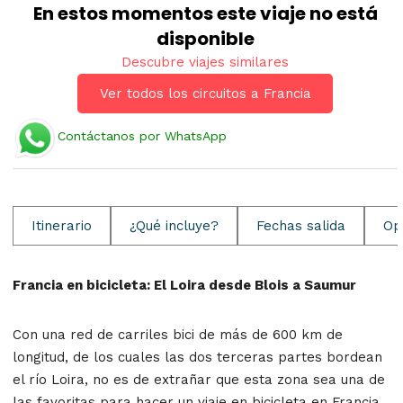
En estos momentos este viaje no está
disponible
Descubre viajes similares
Ver todos los circuitos a Francia
Contáctanos por WhatsApp
Itinerario
¿Qué incluye?
Fechas salida
Op
Francia en bicicleta: El Loira desde Blois a Saumur
Con una red de carriles bici de más de 600 km de
longitud, de los cuales las dos terceras partes bordean
el río Loira, no es de extrañar que esta zona sea una de
las favoritas para hacer un viaje en bicicleta en Francia.