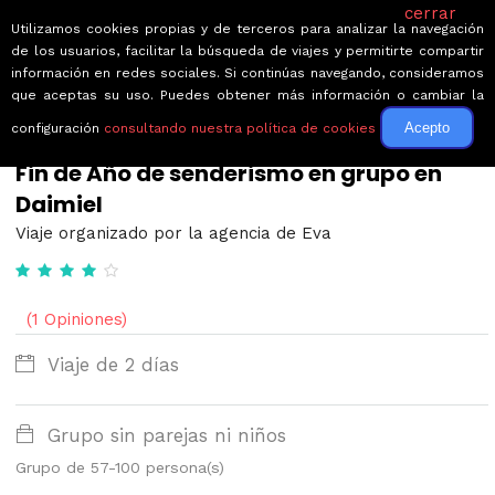
cerrar
Utilizamos cookies propias y de terceros para analizar la navegación
de los usuarios, facilitar la búsqueda de viajes y permitirte compartir
información en redes sociales. Si continúas navegando, consideramos
que aceptas su uso. Puedes obtener más información o cambiar la
Acepto
configuración
consultando nuestra política de cookies
← Volver a Circuitos por España
Fin de Año de senderismo en grupo en
Daimiel
Viaje organizado por la agencia de Eva
(1 Opiniones)
Viaje de 2 días
Grupo sin parejas ni niños
Grupo de 57-100 persona(s)