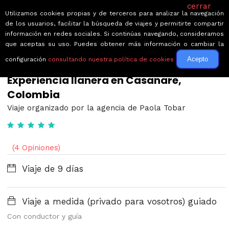
cerrar
Utilizamos cookies propias y de terceros para analizar la navegación
de los usuarios, facilitar la búsqueda de viajes y permitirte compartir
información en redes sociales. Si continúas navegando, consideramos
que aceptas su uso. Puedes obtener más información o cambiar la
Acepto
configuración
consultando nuestra política de cookies
← Volver a Circuitos por Colombia
Experiencia llanera en Casanare,
Colombia
Viaje organizado por la agencia de Paola Tobar
(4 Opiniones)
Viaje de 9 días
Viaje a medida (privado para vosotros) guiado
Con conductor y guía