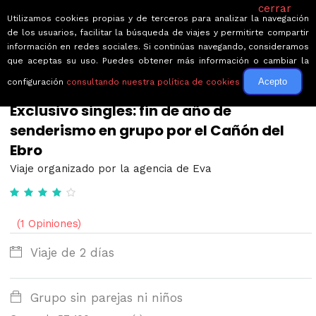
cerrar
Utilizamos cookies propias y de terceros para analizar la navegación
de los usuarios, facilitar la búsqueda de viajes y permitirte compartir
información en redes sociales. Si continúas navegando, consideramos
que aceptas su uso. Puedes obtener más información o cambiar la
Acepto
configuración
consultando nuestra política de cookies
← Volver a Circuitos por España
Exclusivo singles: fin de año de
senderismo en grupo por el Cañón del
Ebro
Viaje organizado por la agencia de Eva
(1 Opiniones)
Viaje de 2 días
Grupo sin parejas ni niños