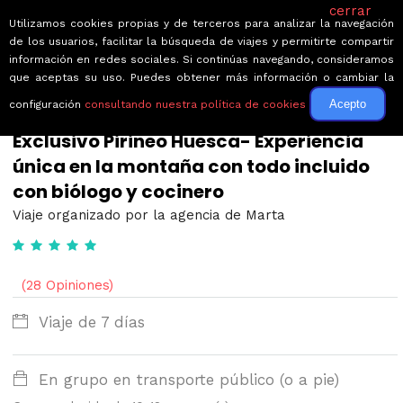
cerrar
Utilizamos cookies propias y de terceros para analizar la navegación
de los usuarios, facilitar la búsqueda de viajes y permitirte compartir
información en redes sociales. Si continúas navegando, consideramos
que aceptas su uso. Puedes obtener más información o cambiar la
Acepto
configuración
consultando nuestra política de cookies
← Volver a Circuitos por España
Exclusivo Pirineo Huesca- Experiencia
única en la montaña con todo incluido
con biólogo y cocinero
Viaje organizado por la agencia de Marta
(28 Opiniones)
Viaje de 7 días
En grupo en transporte público (o a pie)