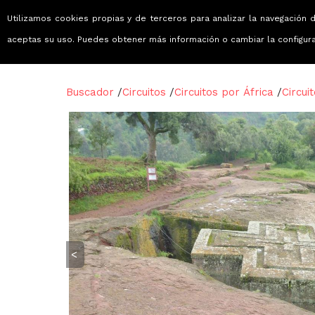
Utilizamos cookies propias y de terceros para analizar la navegación d
Viajes que emocionan
aceptas su uso. Puedes obtener más información o cambiar la configur
Buscador
/
Circuitos
/
Circuitos por África
/
Circui
<