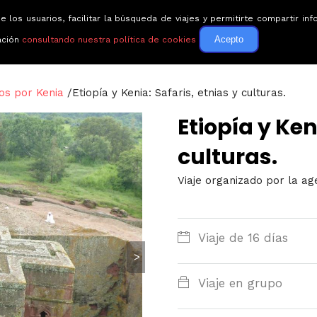
e los usuarios, facilitar la búsqueda de viajes y permitirte compartir 
Circuitos
Guías de via
Acepto
ación
consultando nuestra política de cookies
tos por Kenia
/
Etiopía y Kenia: Safaris, etnias y culturas.
Etiopía y Ken
culturas.
Viaje organizado por la ag
Viaje de 16 días
>
Viaje en grupo