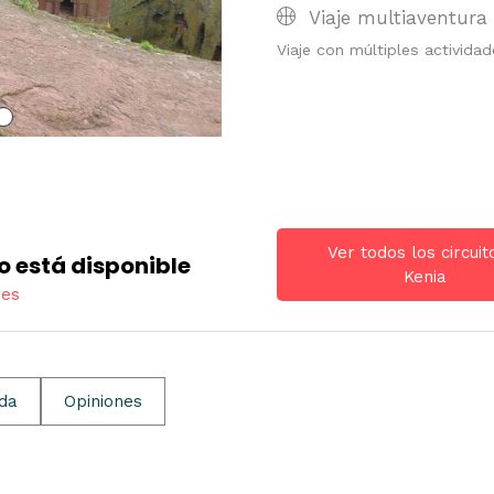
Viaje multiaventura
Viaje con múltiples activida
Ver todos los circuit
o está disponible
Kenia
res
ida
Opiniones