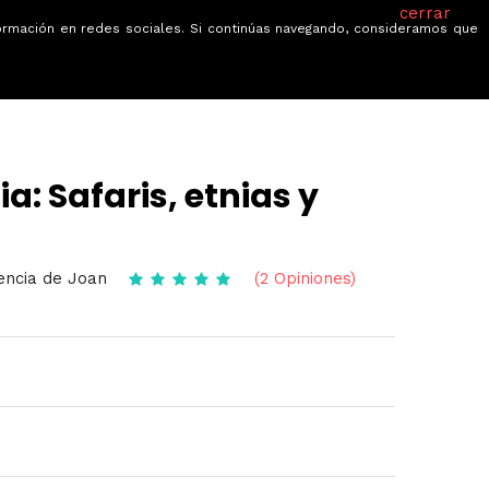
cerrar
información en redes sociales. Si continúas navegando, consideramos que
je
Ofertas
Blog
Quiénes somos
ia: Safaris, etnias y
encia de Joan
(2 Opiniones)