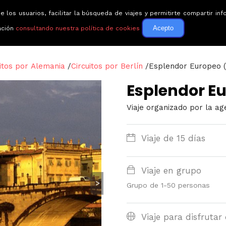
e los usuarios, facilitar la búsqueda de viajes y permitirte compartir 
Circuitos
Guías de via
Acepto
ación
consultando nuestra política de cookies
uitos por Alemania
/
Circuitos por Berlín
/
Esplendor Europeo 
Esplendor E
Viaje organizado por la ag
Viaje de 15 días
Viaje en grupo
>
Grupo de 1-50 personas
Viaje para disfrutar 