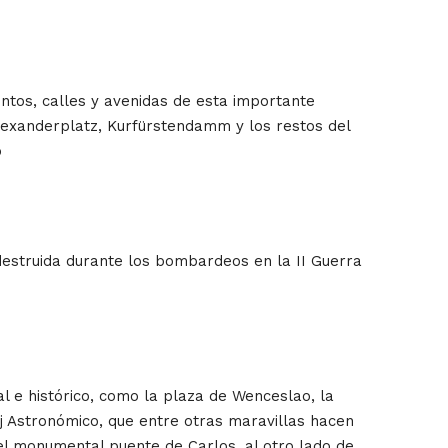
ntos, calles y avenidas de esta importante
Alexanderplatz, Kurfürstendamm y los restos del
o
 destruida durante los bombardeos en la II Guerra
al e histórico, como la plaza de Wenceslao, la
loj Astronómico, que entre otras maravillas hacen
r el monumental puente de Carlos, al otro lado de