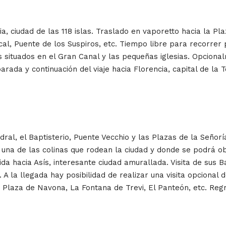
, ciudad de las 118 islas. Traslado en vaporetto hacia la Pla
al, Puente de los Suspiros, etc. Tiempo libre para recorrer p
os situados en el Gran Canal y las pequeñas iglesias. Opcion
ada y continuación del viaje hacia Florencia, capital de la To
ral, el Baptisterio, Puente Vecchio y las Plazas de la Señoría
una de las colinas que rodean la ciudad y donde se podrá ob
da hacia Asís, interesante ciudad amurallada. Visita de sus B
. A la llegada hay posibilidad de realizar una visita opciona
 Plaza de Navona, La Fontana de Trevi, El Panteón, etc. Regr