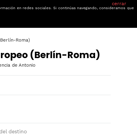
cerrar
información en redes sociales. Si continúas navegando, consideramos que
je
Ofertas
Blog
Quiénes somos
(Berlín-Roma)
uropeo (Berlín-Roma)
encia de Antonio
del destino