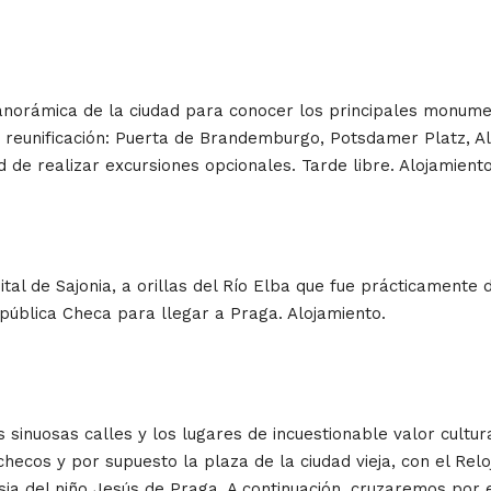
anorámica de la ciudad para conocer los principales monume
la reunificación: Puerta de Brandemburgo, Potsdamer Platz, 
ad de realizar excursiones opcionales. Tarde libre. Alojamient
ital de Sajonia, a orillas del Río Elba que fue prácticamente
epública Checa para llegar a Praga. Alojamiento.
 sinuosas calles y los lugares de incuestionable valor cultur
checos y por supuesto la plaza de la ciudad vieja, con el Re
lesia del niño Jesús de Praga. A continuación, cruzaremos po