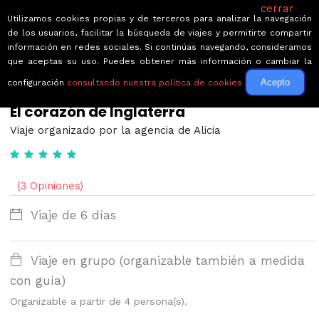
cerrar
Utilizamos cookies propias y de terceros para analizar la navegación
de los usuarios, facilitar la búsqueda de viajes y permitirte compartir
información en redes sociales. Si continúas navegando, consideramos
que aceptas su uso. Puedes obtener más información o cambiar la
Acepto
configuración
consultando nuestra política de cookies
← Volver a Circuitos por Reino Unido
El corazón de Inglaterra
Viaje organizado por la agencia de Alicia
(3 Opiniones)
Viaje de 6 días
Viaje en grupo (organizable también a medida
con guía)
Organizable a partir de 4 persona(s).